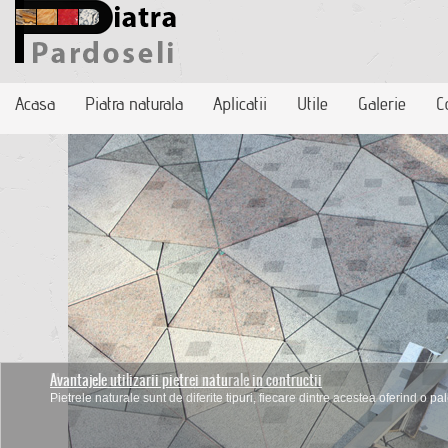
Acasa
Piatra naturala
Aplicatii
Utile
Galerie
C
Montarea pardoselilor de piatra
Desi este un material dur, piatra naurala are nevoie de o intretinere periodi