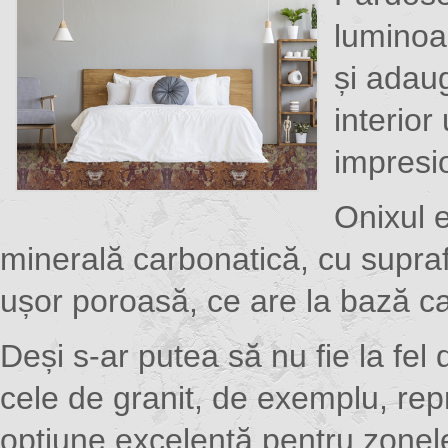
luminoa
și adaug
interior
impresi
Onixul 
minerală carbonatică, cu supra
ușor poroasă, ce are la bază ca
Deși s-ar putea să nu fie la fel
cele de granit, de exemplu, repr
opțiune excelentă pentru zonele