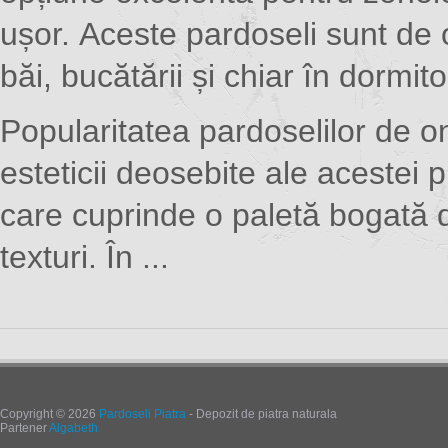
ușor. Aceste pardoseli sunt de o
băi, bucătării și chiar în dormit
Popularitatea pardoselilor de o
esteticii deosebite ale acestei p
care cuprinde o paletă bogată d
texturi. În ...
Copyright © 2026
Pardoseli Piatra
- Depozit de piatra naturala
Partener
Algabeth