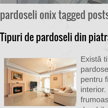
pardoseli onix tagged post
Tipuri de pardoseli din piat
Există t
pardosel
pentru f
interior
frumoas