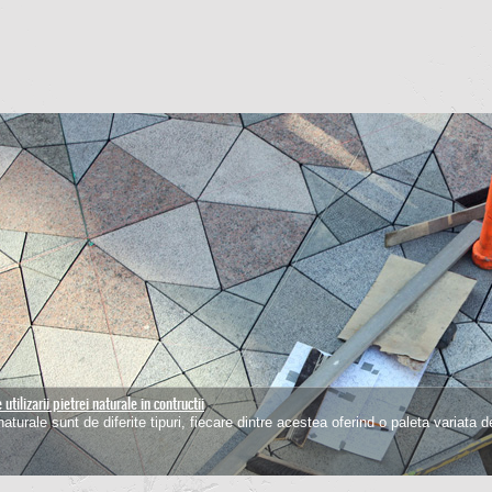
utilizarii pietrei naturale in contructii
pardoselilor de piatra
naturale sunt de diferite tipuri, fiecare dintre acestea oferind o paleta variata d
 un material dur, piatra naurala are nevoie de o intretinere periodica pentru a-si