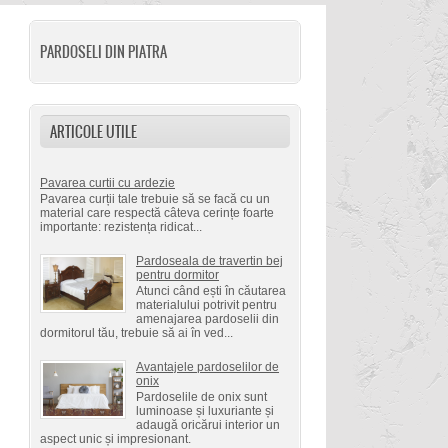
PARDOSELI DIN PIATRA
ARTICOLE UTILE
Pavarea curtii cu ardezie
Pavarea curții tale trebuie să se facă cu un
material care respectă câteva cerințe foarte
importante: rezistența ridicat...
Pardoseala de travertin bej
pentru dormitor
Atunci când ești în căutarea
materialului potrivit pentru
amenajarea pardoselii din
dormitorul tău, trebuie să ai în ved...
Avantajele pardoselilor de
onix
Pardoselile de onix sunt
luminoase și luxuriante și
adaugă oricărui interior un
aspect unic și impresionant.