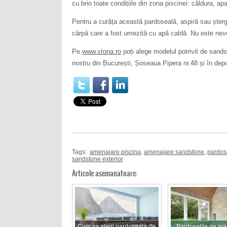
cu brio toate condițiile din zona piscinei: căldura, ap
Pentru a curăța această pardoseală, aspiră sau șterg
cârpă care a fost umezită cu apă caldă. Nu este nevo
Pe
www.stona.ro
poți alege modelul potrivit de sand
nostru din București, Șoseaua Pipera nr.48 și în depo
Tags:
amenajare piscina
,
amenajare sandstone
,
pardos
sandstone exterior
Articole asemanatoare:
Cum sa alegi pardoseala de
Pardoselile de piat