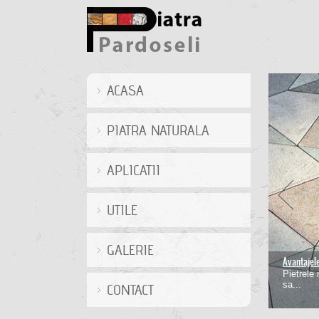
ACASA
PIATRA NATURALA
APLICATII
UTILE
GALERIE
Avantajele 
Montarea 
Pietrele 
Desi este
sa...
CONTACT