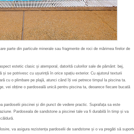
e parte din particule minerale sau fragmente de roci de mărimea firelor de
pect estetic clasic și atemporal, datorită culorilor sale de pământ: bej,
ă și se potrivesc cu ușurință în orice spațiu exterior. Cu ajutorul texturii
ră cu o plimbare pe plajă, atunci când îți vei petrece timpul la piscina ta.
ge, vei obține o pardoseală unică pentru piscina ta, deoarece fiecare bucată
 pardoselii piscinei și din punct de vedere practic. Suprafața sa este
aziune. Pardoseala de sandstone a piscinei tale va fi durabilă în timp și va
 căldură.
losire, va asigura rezistența pardoselii de sandstone și o va pregăti să suport