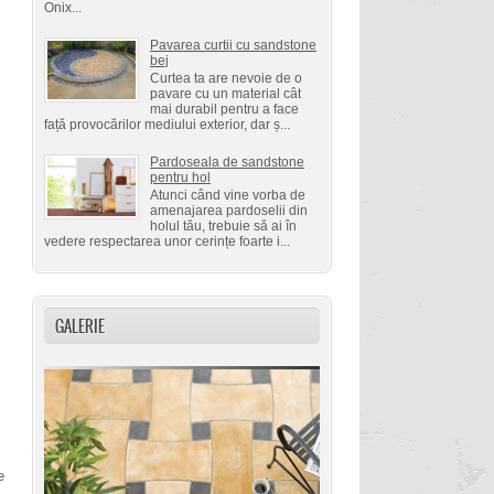
Onix...
Pavarea curtii cu sandstone
bej
Curtea ta are nevoie de o
pavare cu un material cât
mai durabil pentru a face
față provocărilor mediului exterior, dar ș...
Pardoseala de sandstone
pentru hol
Atunci când vine vorba de
amenajarea pardoselii din
holul tău, trebuie să ai în
vedere respectarea unor cerințe foarte i...
GALERIE
e