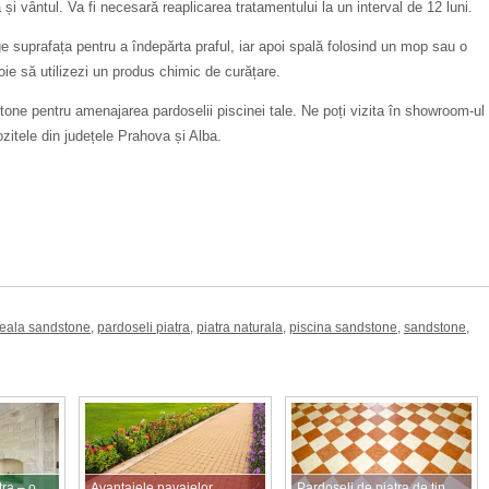
a și vântul. Va fi necesară reaplicarea tratamentului la un interval de 12 luni.
e suprafața pentru a îndepărta praful, iar apoi spală folosind un mop sau o
ie să utilizezi un produs chimic de curățare.
stone pentru amenajarea pardoselii
piscinei tale
. Ne poți vizita
în showroom-ul
zitele din județele Prahova și Alba.
eala sandstone
,
pardoseli piatra
,
piatra naturala
,
piscina sandstone
,
sandstone
,
ra – o
Avantajele pavajelor
Pardoseli de piatra de tip