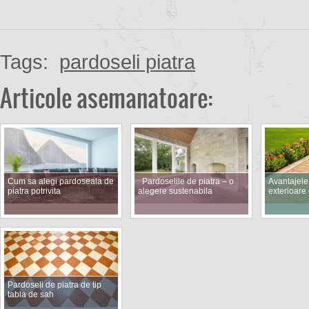
Tags:
pardoseli piatra
Articole asemanatoare:
Cum sa alegi pardoseala de
Pardoselile de piatra – o
Avantajele
piatra potrivita
alegere sustenabila
exterioare
Pardoseli de piatra de tip
tabla de sah