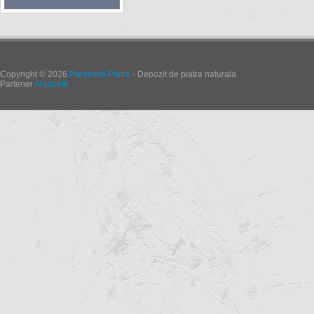
Copyright © 2026
Pardoseli Piatra
- Depozit de piatra naturala
Partener
Algabeth