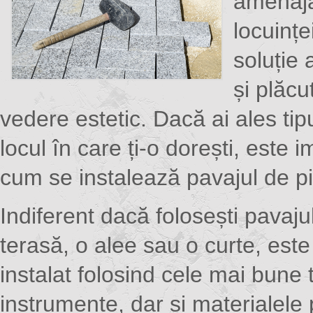
amenaja
locuințe
soluție 
și plăcu
vedere estetic. Dacă ai ales tipu
locul în care ți-o dorești, este i
cum se instalează pavajul de pi
Indiferent dacă folosești pavaju
terasă, o alee sau o curte, este
instalat folosind cele mai bune t
instrumente, dar și materialele p