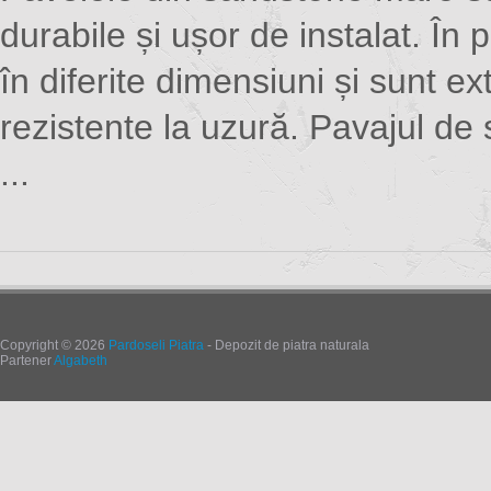
durabile și ușor de instalat. În 
în diferite dimensiuni și sunt e
rezistente la uzură. Pavajul d
...
Copyright © 2026
Pardoseli Piatra
- Depozit de piatra naturala
Partener
Algabeth