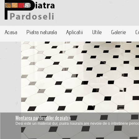
Acasa
Piatra naturala
Aplicatii
Utile
Galerie
C
Montarea pardoselilor de piatra
Ce trebuie sa stiu inainte de a achizitiona pavaje sau pardoseli
Desi este un material dur, piatra naurala are nevoie de o intretinere periodi
Inainte de a alege firma care ofera servicii de pavare trebuie sa tii cont ca o