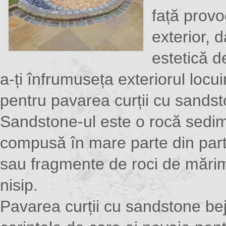
față provo
exterior, d
estetică d
a-ți înfrumuseța exteriorul locui
pentru pavarea curții cu sandst
Sandstone-ul este o rocă sedi
compusă în mare parte din part
sau fragmente de roci de mărim
nisip.
Pavarea curții cu sandstone bej 