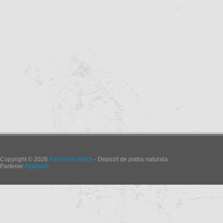
Copyright © 2026
Pardoseli Piatra
- Depozit de piatra naturala
Partener
Algabeth