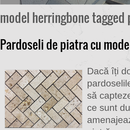
model herringbone tagged 
Pardoseli de piatra cu mod
Dacă îți d
pardoselil
să capteze
ce sunt du
amenajeaz