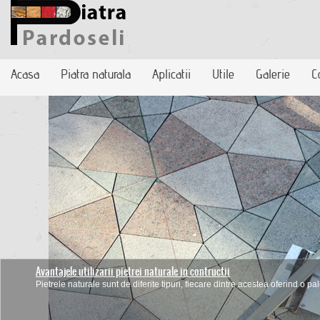
Acasa
Piatra naturala
Aplicatii
Utile
Galerie
C
Avantajele utilizarii pietrei naturale in contructii
Montarea pardoselilor de piatra
Pietrele naturale sunt de diferite tipuri, fiecare dintre acestea oferind o pal
Desi este un material dur, piatra naurala are nevoie de o intretinere periodi