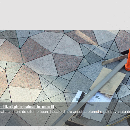
utilizarii pietrei naturale in contructii
pardoselilor de piatra
naturale sunt de diferite tipuri, fiecare dintre acestea oferind o paleta variata d
 un material dur, piatra naurala are nevoie de o intretinere periodica pentru a-si