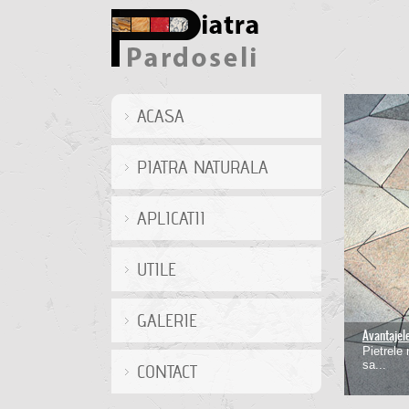
ACASA
PIATRA NATURALA
APLICATII
UTILE
GALERIE
Avantajele 
Montarea 
Pietrele 
Desi este
sa...
CONTACT