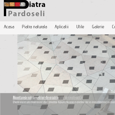
Acasa
Piatra naturala
Aplicatii
Utile
Galerie
C
Montarea pardoselilor de piatra
Desi este un material dur, piatra naurala are nevoie de o intretinere periodi