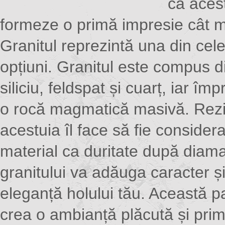
ca aces
formeze o primă impresie cât 
Granitul reprezintă una din cele
opțiuni. Granitul este compus d
siliciu, feldspat și cuarț, iar 
o rocă magmatică masivă. Rezis
acestuia îl face să fie considera
material ca duritate după diam
granitului va adăuga caracter ș
eleganță holului tău. Această 
crea o ambianță plăcută și primi