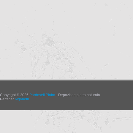
Copyright © 2026
Pardoseli Piatra
- Depozit de piatra naturala
Partener
Algabeth