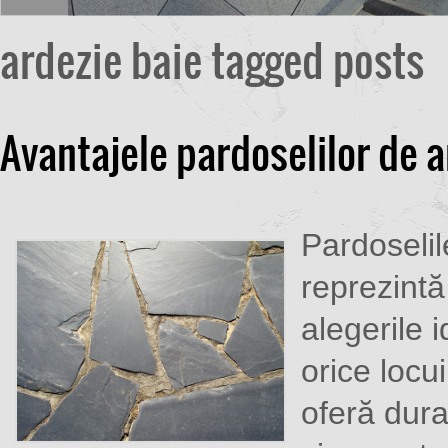
ardezie baie tagged posts
Avantajele pardoselilor de a
Pardoselil
reprezintă
alegerile 
orice locu
oferă durab