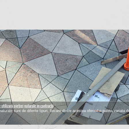
utilizarii pietrei naturale in contructii
pardoselilor de piatra
naturale sunt de diferite tipuri, fiecare dintre acestea oferind o paleta variata d
 un material dur, piatra naurala are nevoie de o intretinere periodica pentru a-si