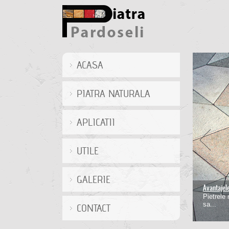
ACASA
PIATRA NATURALA
APLICATII
UTILE
GALERIE
Avantajele 
Montarea 
Pietrele 
Desi este
sa...
CONTACT