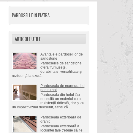
PARDOSELI DIN PIATRA
ARTICOLE UTILE
Avantajele pardoselilor de
sandstone
Pardoselile de sandstone
oferă frumusețe,
durabilitate, versatilitate și
rezistență la uzură...
Pardoseala de marmura bej
pentru hol
Pardoseala din holul tău
necesită un material cu o
rezistență ridicată, dar și cu
un impact vizual deosebit, astfel că ...
Pardoseala exterioara de
granit
Pardoseala exterioară a
locuinței tale trebuie să fie