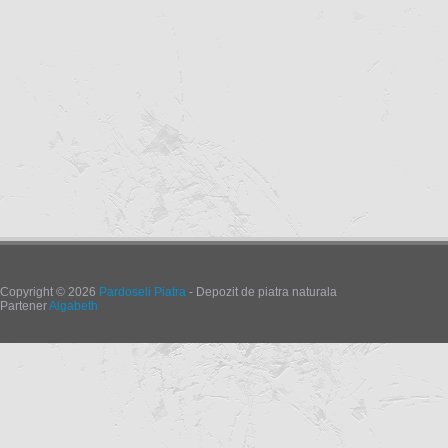
Copyright © 2026
Pardoseli Piatra
- Depozit de piatra naturala
Partener
Algabeth